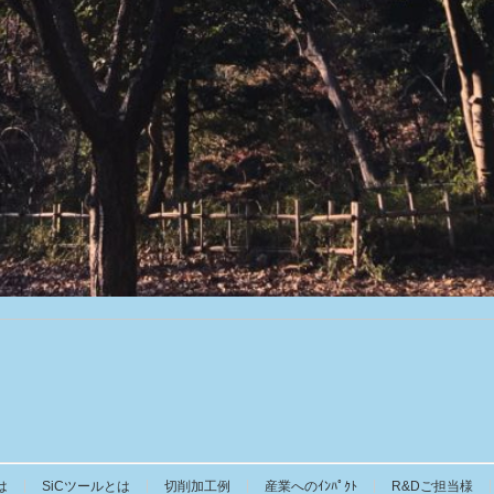
は
SiCツールとは
切削加工例
産業へのｲﾝﾊﾟｸﾄ
R&Dご担当様