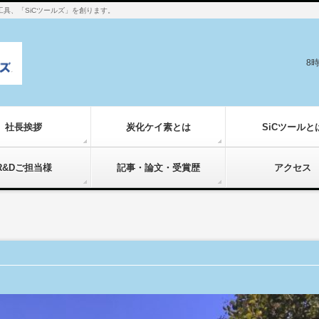
工具、「SiCツールズ」を創ります。
8
社長挨拶
炭化ケイ素とは
SiCツールと
R&Dご担当様
記事・論文・受賞歴
アクセス