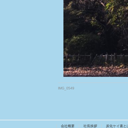
IMG_0549
会社概要
社長挨拶
炭化ケイ素と