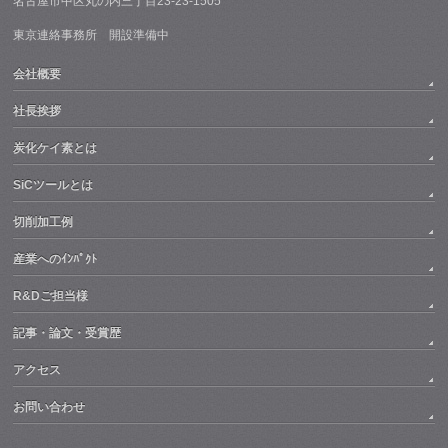
名古屋市中区丸の内三丁目23-23-1505
東京連絡事務所 開設準備中
会社概要
社長挨拶
炭化ケイ素とは
SiCツールとは
切削加工例
産業へのｲﾝﾊﾟｸﾄ
R&Dご担当様
記事・論文・受賞歴
アクセス
お問い合わせ